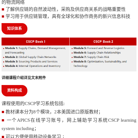
的物流网络
■
了解供应链的自然波动性，采购及供应商关系的战略重要性
■
学习用于供应链管理，具有全球化和协作商务的新兴信息科技
知识体系
详细课程介绍
详见文末
附件
资料构成
课程使用的
CSCP
学习系统包括
:
■
教材课本分为
8
个模块，
2
本美国进口原版教材；
■
一个
APICS
在线学习账号，网上辅助学习系统
CSCP learning
system including
；
■
可以方便使用移动设备学习 ；