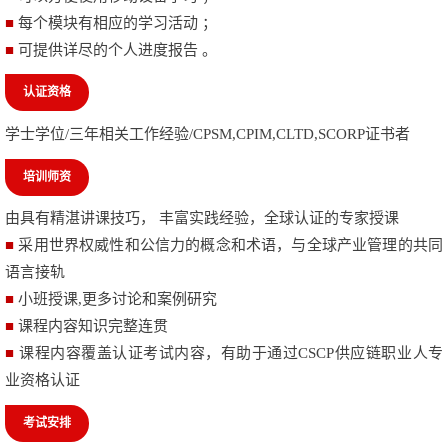
■
每个模块有相应的学习活动 ；
■
可提供详尽的个人进度报告 。
认证资格
学士学位
/
三年相关工作经验
/CPSM,CPIM,CLTD,SCORP
证书者
培训师资
由具有精湛讲课技巧， 丰富实践经验，全球认证的专家授课
■
采用世界权威性和公信力的概念和术语，与全球产业管理的共同
语言接轨
■
小班授课
,
更多讨论和案例研究
■
课程内容知识完整连贯
■
课程内容覆盖认证考试内容，有助于通过
CSCP
供应链职业人专
业资格认证
考试安排