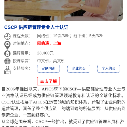
CSCP 供应链管理专业人士认证
课程天数：
网络班：19次/38h；线下班：5天/32h
时间地点：
网络班，上海
课程费用：
28,460元
授课语言：
中文班，英文班
支持服务：
定制内训
企业购买
个人购买
点击了解
自
2006
年推出以来，
APICS
旗下的
CSCP—
供应链管理专业人士专
业资格认证已经成为供应链管理领域教育和认证的全球化标准。
CSCP
认证拓展了
APICS
在运营领域的知识体系，跨越了企业内部的
运营管理，涵盖了整个供应链上的端到端的所有层面：从供应商到
制造企业，一直到终客户。
从全球范围来看，CSCP一经推出，就受到了供应链管理人员和咨