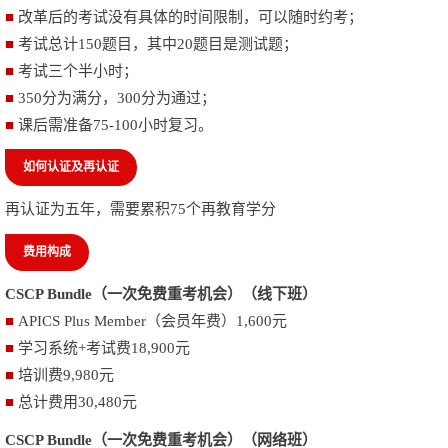
■
改革后的考试没有具体的时间限制，可以随时约考；
■
考试总计
150
题目，其中
20
题目是测试题；
■
考试三个半小时；
■
350
分为满分，
300
分为通过；
■
课后需准备
75-100
小时复习。
如何认证及再认证
再认证为五年，需要累积
75
个再教育学分
费用构成
CSCP Bundle
（
一次免费重考机会
）（线下班）
■
APICS Plus Member
（会员年费）
1,600
元
■
学习系统
+
考试费
18,900
元
■
培训费
9,980
元
■
总计费用30
,480
元
CSCP Bundle
（
一次免费重考机会
）（网络班）