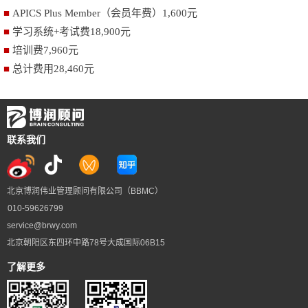
■
APICS Plus Member
（会员年费）
1,600
元
■
学习系统
+
考试费
18,900
元
■
培训费
7,960
元
■
总计费用
28,460
元
联系我们
北京博润伟业管理顾问有限公司（BBMC）
010-59626799
service@brwy.com
北京朝阳区东四环中路78号大成国际06B15
了解更多