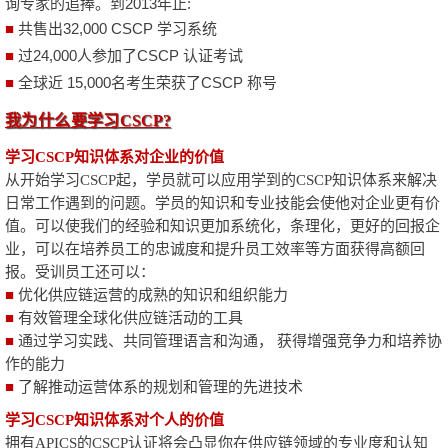
询专家的追捧。到2013年止:
■
共售出32,000 CSCP 学习系统
■
过24,000人参加了CSCP 认证考试
■
全球近 15,000名考生荣获了CSCP 称号
我为什么要学习
CSCP?
学习
CSCP
知识体系对企业的价值
从开始学习
CSCP
起，学员就可以应用学到的
CSCP
知识体系来解决
日常工作遇到的问题。学员的知识和专业技能会使他对企业更有价
值。可以使我们的经验和知识更加系统化，条理化，更好的回报企
业，可以在培养员工的忠诚度和提升员工效率等方面获得高额回
报。受训员工还可以：
■
优化供应链运营的成熟的知识和组织能力
■
有效管理全球化供应链活动的工具
■
通过学习实践、共同管理语言和沟通， 获得增强竞争力和培养协
作的能力
■
了解推动运营体系的规划和管理的先进技术
学习
CSCP
知识体系对个人的价值
拥有
APICS
的
CSCP
认证将会凸显你在供应链领域的专业度和认知