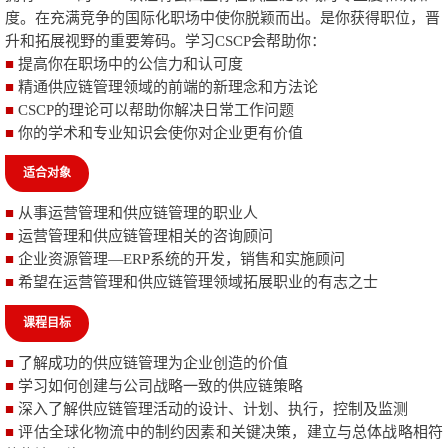
度。在充满竞争的国际化职场中使你脱颖而出。是你获得职位，晋
升和拓展视野的重要筹码。学习
CSCP
会帮助你：
■
提高你在职场中的公信力和认可度
■
精通供应链管理领域的前端的新理念和方法论
■
CSCP
的理论可以帮助你解决日常工作问题
■
你的学术和专业知识会使你对企业更有价值
适合对象
■
从事运营管理和供应链管理的职业人
■
运营管理和供应链管理相关的咨询顾问
■
企业资源管理—
ERP
系统的开发，销售和实施顾问
■
希望在运营管理和供应链管理领域拓展职业的有志之士
课程目标
■
了解成功的供应链管理为企业创造的价值
■
学习如何创建与公司战略一致的供应链策略
■
深入了解供应链管理活动的设计、计划、执行，控制及监测
■
评估全球化物流中的制约因素和关键决策，建立与总体战略相符