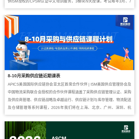
供ISM授权的CPSM认证中文培训服务，3模块/9天授课，考试每年3月、7
月、11月统考，400分通过/600满分。...
8-10月采购供应链近期课表
APICS美国国际供应链协会亚太区首席合作伙伴 | ISM美国供应管理协会及
中国物流采购联合会授权的合作伙伴课程涵盖了采购供应链管理认证、采购
及供应商管理、供应链战略及卓越运行、供应链计划与库存管理、物流配送
及仓储管理等系列课程，2026年我们将在上海、北京、广州、深圳、杭
州、苏州、成都、青岛及网络直播等地开课来满足不同区域学员对不同项目
的学习需求，也可为企业...