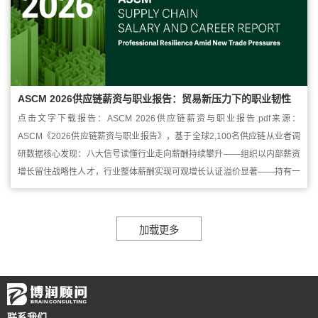
ASCM 2026供应链薪资与职业报告：贸易新压力下的职业韧性
点击文字下载报告：ASCM 2026供应链薪资与职业报告.pdf来源：
ASCM《2026供应链薪资与职业报告》，基于全球2,100名供应链从业者调
研数据核心发现：八大信号读懂行业走向薪酬持续攀升——组织以内部薪资
增长留住战略性人才，行业整体薪酬实现可观增长认证溢价显著——持有一
项专业认证，从业者薪资中位数即可突破10万美元；持有三项及以上认证，
相比无认证同行溢...
联系我们