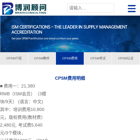
CPSM介绍
CPSM教材
CPSM费用
CPSM考试
CPSM认证
CPSM费用明细
■ 费用一：21,380
RMB（ISM会员）（3模
块/9天） (语言：中文)
其中：培训费用10,800
元，版权费用(教材费）
2,480元, 考试费5,640
元/3个模块，