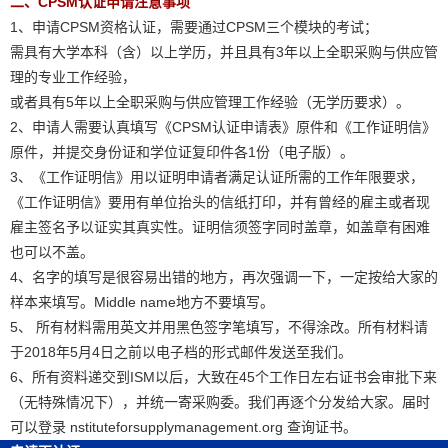
二、CPSM认证申请注意事项
1、申请CPSM资格认证，需要通过CPSM三个模块的考试；
需具有大学本科（含）以上学历，并且具有3年以上全职采购与供应管
理的专业工作经验，
或者具有5年以上全职采购与供应管理工作经验（无学历要求）。
2、申请人需要认真填写《CPSM认证申请表》原件和《工作证明信》
原件，并提交身份证和学位证复印件各1份（电子版）。
3、《工作证明信》用以证明申请者满足认证所需的工作年限要求，
《工作证明信》要用有单位抬头的信纸打印，并有曾经的雇主或者现
雇主签名予以证实其真实性。证明信须签字同时盖章，如盖章有困难
也可以不盖。
4、名字的填写是很容易出错的地方，再次强调一下，一定按给大家的
样本来填写。Middle name地方不要填写。
5、 所有材料需用英文并用黑色签字笔填写，不得涂改。所有材料请
于2018年5月4日之前以电子档的形式邮件发送至我们。
6、所有资料递交到ISM以后，大致在45个工作日左右证书会审批下来
（无特殊情况下），并统一寄采购委。我们再逐个分发给大家。届时
可以登录 nstituteforsupplymanagement.org 查询证书。