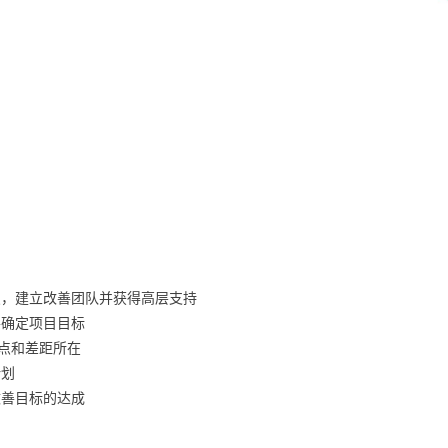
点，建立改善团队并获得高层支持
并确定项目目标
进点和差距所在
计划
改善目标的达成