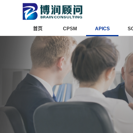
首页
CPSM
APICS
S