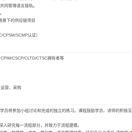
的共同管理语言接轨。
系。
同场景下的供应链项目
C/CPSM/SCMP认证）
/CSCP/CLTD/CTSC拥有者等
、运营、采购
。学员将参加小组讨论和完成的独立的练习。课程鼓励学员、讲师的积极互
链，深入研究每一流程部分，并致力于流程建模。