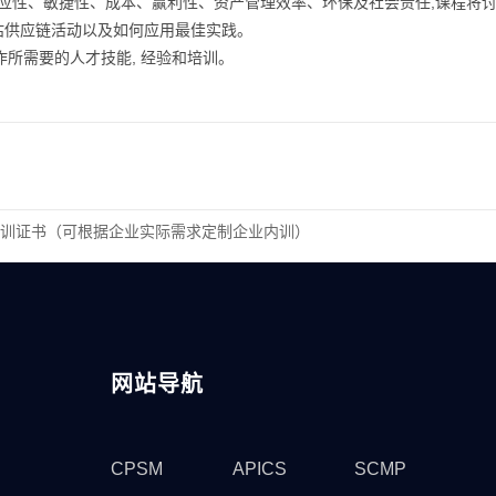
性、响应性、敏捷性、成本、赢利性、资产管理效率、环保及社会贵任,课程
估供应链活动以及如何应用最佳实践。
作所需要的人才技能, 经验和培训。
培训证书（可根据企业实际需求定制企业内训）
培训证书（可根据企业实际需求，定制内训）
网站导航
CPSM
APICS
SCMP