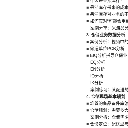
■
什么是呆滞库存？
■
呆滞库存带来的成
■
呆滞库存对业务的
■
如何应对“可能会用
案例分享：呆滞品
3.
仓储业务数据分析
■
案例分析：视频中
■
储运单位PCB分析
■
EIQ分析指导仓储
EQ分析
EN分析
IQ分析
IK分析……
案例练习：某配送的
4.
仓储现场基本规划
■
难管的备品备件库
■
仓储规划：需要多
案例分析：仓储需
■
仓储定位：配送型