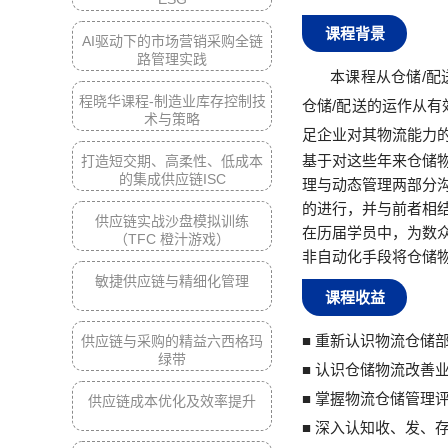
课程背景
AI驱动下的市场营销采购全链
路管理实践
本课程从仓储/
程晓华课程-制造业库存控制技
仓储/配送的运作从
术与策略
足企业对其物流能力
基于对这些年来仓储
打造短交期、高柔性、低成本
的集成供应链ISC
理与动态管理两部分
的进行，并与前者相
供应链实战沙盘模拟训练
在历届学员中，为数
（TFC 橙汁游戏）
非自动化手段将仓储物
敏捷供应链与精细化管理
课程收益
■
重新认识物流仓储部
供应链与采购的精益六西格玛
绿带
■ 认识仓储物流改善
■ 掌握物流仓储管理
供应链成本优化及效率提升
■ 深入认知收、发、