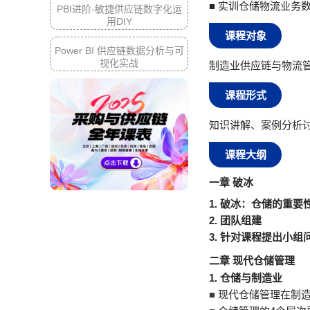
■ 实训仓储物流业务
PBI进阶-敏捷供应链数字化运
用DIY
课程对象
Power BI 供应链数据分析与可
视化实战
制造业供应链与物流
课程形式
知识讲解、案例分析
课程大纲
一章 破
冰
1.
破冰：仓储的重要
2.
团队组建
3.
针对课程提出小组
二章 现代仓储管理
1.
仓储与制造业
■
现代仓储管理在制