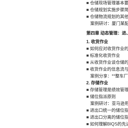
■
仓储现场管理基本
■
仓储规划实施步骤
■
仓储物流规划的其
案例研讨：厦门某
第四章 动态管理：进
1.
收货作业
■
如何应对收货作业
■
标准化收货作业
■
从收货作业谈仓储
■
收货作业的信息流
案例分享：**整车
2.
存储作业
■
存储管理是绩效管
■
储位指派原则
案例研讨：亚马逊
■
进出口统一的储位
■
进出口分离的储位
■
如何理解BIQS的