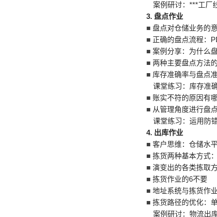
案例研讨：***工厂
3.
盘点作业
■
盘点对仓储业务的
■
正确的盘点流程：P
■
案例分享：为什么
■
两种主要盘点方法
■
库存准确率与盘点
课堂练习：库存准确
■
账实不符的原因有
■
从管理角度进行盘
课堂练习：运用防
4.
出库作业
■
客户思维：仓储水
■
拣货两种基本方式：
■
演变出的各类拣取
■
拣货作业的6不要
■
地址系统与拣货作
■
拣货路径的优化：
案例研讨：物流出