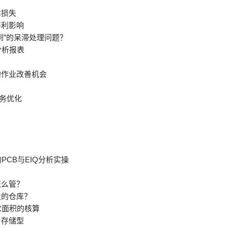
本损失
不利影响
到”的呆滞处理问题？
分析报表
的作业改善机会
业务优化
PCB与EIQ分析实操
怎么管？
大的仓库？
求面积的核算
与存储型