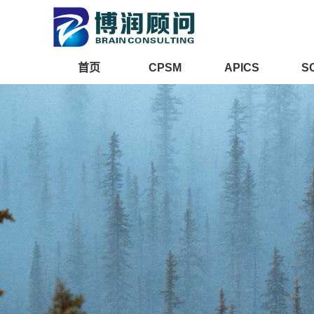
首页
CPSM
APICS
S