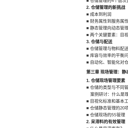
■
仓储管理的4个层次
2. 仓储管理的新挑战
■
成本到利润
■
财务属性到服务属
■
静态管理向动态管
■
两个关键要素：目
3. 仓储与配送
■
仓储管理与物料配
■
库容与效率的平衡
■
自动化、智能化对
第三章 现场管理：静
1.
仓储现场管理要素
■
仓储的类型与不同
案例研讨：什么是
■
目视化标准和基本
■
仓储静态管理的20
■
仓储现场的5S管理
2.
呆滞料的有效管理