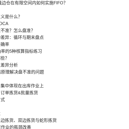
线边仓在有限空间内如何实施FIFO？
意义是什么？
DCA
盘不准？怎么盘准？
的差异：循环与期末盘点
准确率
率的5种核算指标练习
哪些？
点差异分析
错原理解决盘不准的问题
平集中体现在出库作业上
订单拣货&批量拣货
方式
业
单边拣货、双边拣货与蛇形拣货
库作业的瓶颈改善