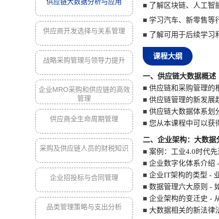
供应链大数据分析与应用
■
了解区块链、人工智
■
学习汽车、新零售等
供应商开发选择与关系管理
■
了解可用于后续学习
课程大纲
战略采购管理与领导力提升
一、供应链大数据概述
■
供应链和采购管理的
企业MRO采购和供应链的高效
管理
■
供应链管理的新发展
■
供应链大数据体系划分
供应商全生命周期管理
■
您从本课程中可以获
二
、企业架构：大数据
采购及供应链人员的财税知识
■
案例：工业4.0时代
■
企业数字化体系介绍 -
■
企业IT架构的类型 -
企业招投标与合同管理
■
数据管理六大原则 -
■
企业架构的变迁史 -
品类管理策略与支出分析
■
大数据相关的新法律