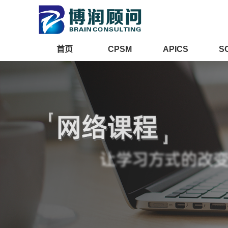
首页
CPSM
APICS
S