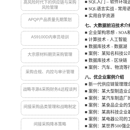
■
SQL入门 – 软件环
高风险时代下的供应链与采购
风险管理
■
SQL语言实战 - 常
■
实用自学资源
APQP产品质量先期策划
七、大数据前沿技术介
■
企业架构思想 - SO
AS9100D内审员培训
■
计算技术 - 人工智
■
数据库技术 - 数据湖（D
■
案例：某知名科技公
大宗原材料期货采购管理
■
数据库技术 - 区块链（B
■
案例：汽车、物流等
采购合规、内控与审计管理
八、优企业案例介绍
■
新一代供应链管理理念
战略寻源&采购财务&远程谈判
■
案例：某大型制造业
■
案例：某汽车制造厂
■
案例：某食品企业的
间接采购品类管理和战略制定
■
案例：某高科技企业
■
案例：某电器公司的
间接采购降本策略
■
案例：某世界500强